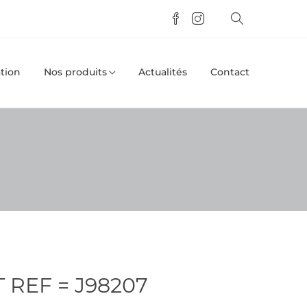
tion
Nos produits
Actualités
Contact
 REF = J98207