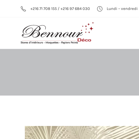
+216 71 708 155 / +216 97 684 030
Lundi – vendredi 