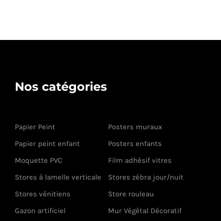
Nos catégories
Papier Peint
Posters muraux
Papier peint enfant
Posters enfants
Moquette PVC
Film adhésif vitres
Stores à lamelle verticale
Stores zébra jour/nuit
Stores vénitiens
Store rouleau
Gazon artificiel
Mur Végétal Décoratif