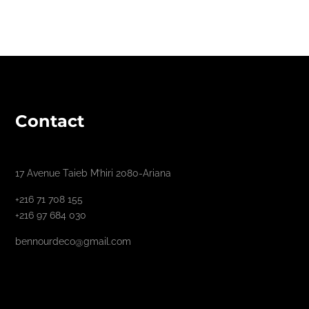
Contact
17 Avenue Taieb M’hiri 2080-Ariana
+216 71 708 155
+216 97 684 030
bennourdeco@gmail.com