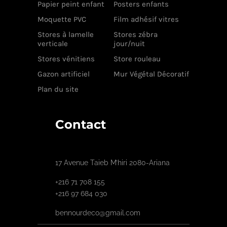
Papier peint enfant
Posters enfants
Moquette PVC
Film adhésif vitres
Stores à lamelle
Stores zébra
verticale
jour/nuit
Stores vénitiens
Store rouleau
Gazon artificiel
Mur Végétal Décoratif
Plan du site
Contact
17 Avenue Taieb M’hiri 2080-Ariana
+216 71 708 155
+216 97 684 030
bennourdeco@gmail.com