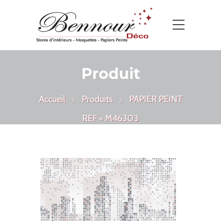
Produit
Accueil
Produits
PAPIER PEINT
REF = M46303