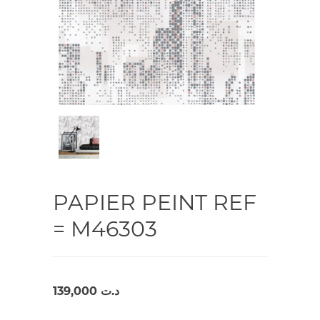
PAPIER PEINT REF
= M46303
139,000
د.ت