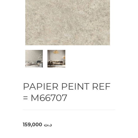
PAPIER PEINT REF
= M66707
159,000
د.ت