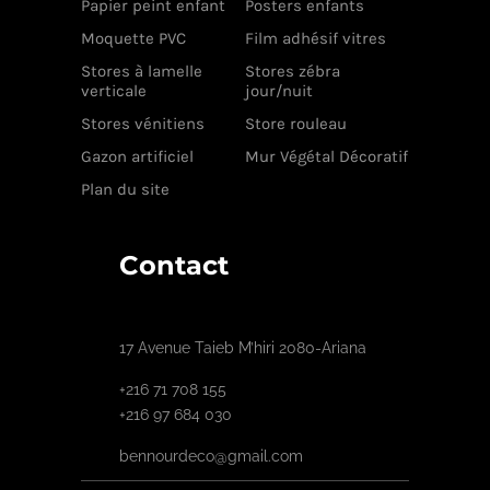
Papier peint enfant
Posters enfants
Moquette PVC
Film adhésif vitres
Stores à lamelle
Stores zébra
verticale
jour/nuit
Stores vénitiens
Store rouleau
Gazon artificiel
Mur Végétal Décoratif
Plan du site
Contact
17 Avenue Taieb M’hiri 2080-Ariana
+216 71 708 155
+216 97 684 030
bennourdeco@gmail.com