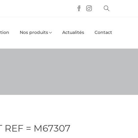
tion
Nos produits
Actualités
Contact
T REF = M67307