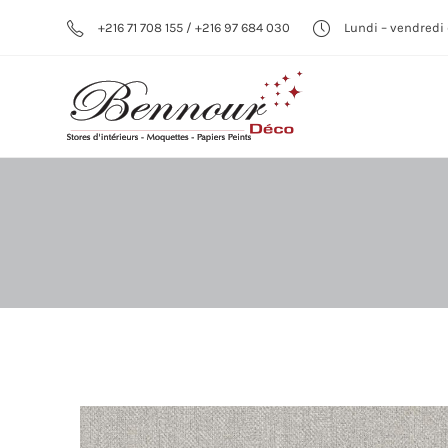
+216 71 708 155 / +216 97 684 030
Lundi – vendredi 