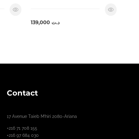
139,000
د.ت
Contact
17 Avenue Taieb M’hiri 2080-Ariana
+216 71 708 155
+216 97 684 030