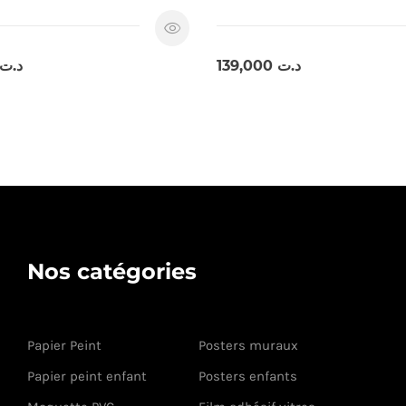
د.ت
139,000
د.ت
Nos catégories
Papier Peint
Posters muraux
Papier peint enfant
Posters enfants