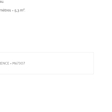
au.
mètres = 5,3 m².
RENCE = M67307