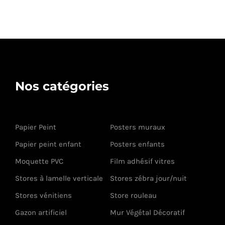
Nos catégories
Papier Peint
Posters muraux
Papier peint enfant
Posters enfants
Moquette PVC
Film adhésif vitres
Stores à lamelle verticale
Stores zébra jour/nuit
Stores vénitiens
Store rouleau
Gazon artificiel
Mur Végétal Décoratif