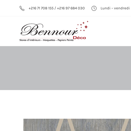
+216 71 708 155 / +216 97 684 030
Lundi – vendredi 