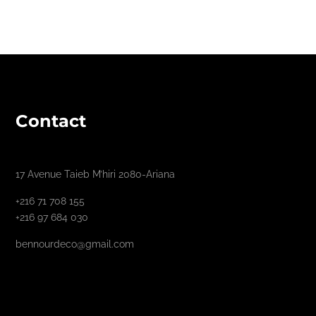
Contact
17 Avenue Taieb M’hiri 2080-Ariana
+216 71 708 155
+216 97 684 030
bennourdeco@gmail.com