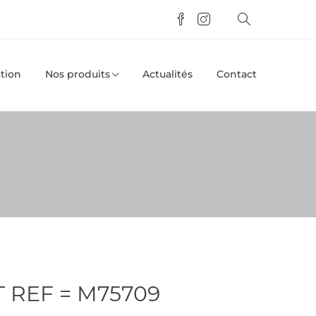
tion
Nos produits
Actualités
Contact
T REF = M75709