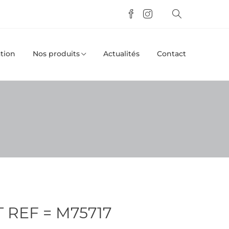
tion
Nos produits
Actualités
Contact
 REF = M75717