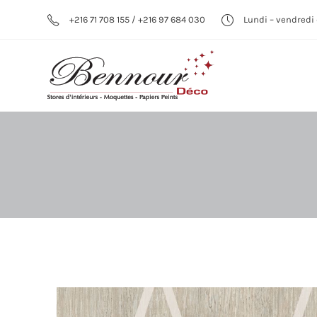
+216 71 708 155 / +216 97 684 030
Lundi – vendredi 