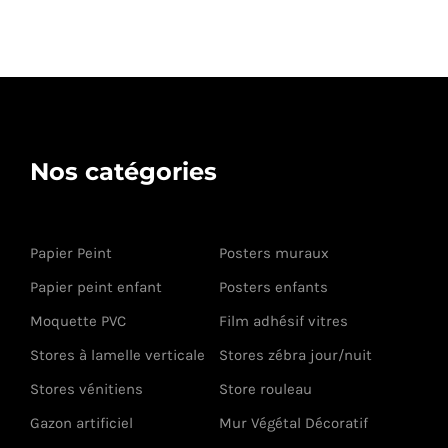
Nos catégories
Papier Peint
Posters muraux
Papier peint enfant
Posters enfants
Moquette PVC
Film adhésif vitres
Stores à lamelle verticale
Stores zébra jour/nuit
Stores vénitiens
Store rouleau
Gazon artificiel
Mur Végétal Décoratif