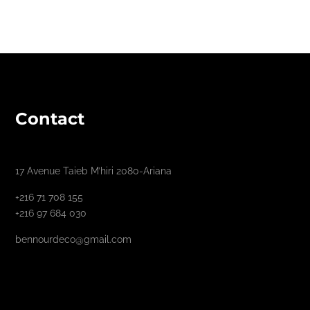
Contact
17 Avenue Taieb M’hiri 2080-Ariana
+216 71 708 155
+216 97 684 030
bennourdeco@gmail.com