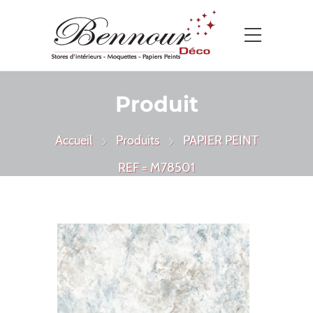
Produit
Accueil
Produits
PAPIER PEINT
REF = M78501