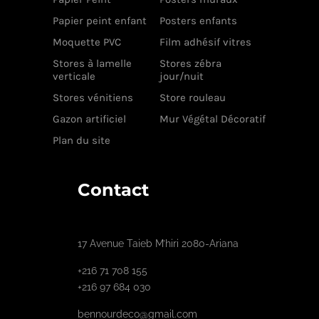
Papier peint enfant
Posters enfants
Moquette PVC
Film adhésif vitres
Stores à lamelle
Stores zébra
verticale
jour/nuit
Stores vénitiens
Store rouleau
Gazon artificiel
Mur Végétal Décoratif
Plan du site
Contact
17 Avenue Taieb M’hiri 2080-Ariana
+216 71 708 155
+216 97 684 030
bennourdeco@gmail.com