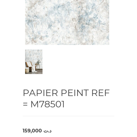
PAPIER PEINT REF
= M78501
159,000
د.ت