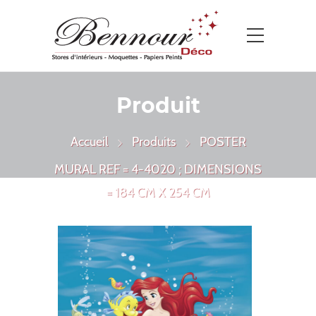
Produit
Accueil
Produits
POSTER
MURAL REF = 4-4020 ; DIMENSIONS
= 184 CM X 254 CM