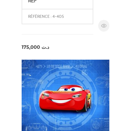
REF
RÉFÉRENCE : 4-405
175,000
د.ت