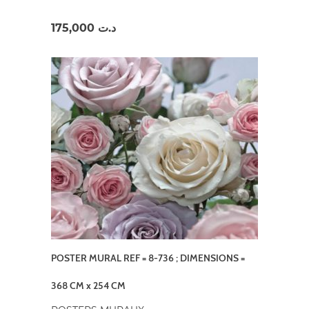
175,000
د.ت
POSTER MURAL REF = 8-736 ; DIMENSIONS =
368 CM x 254 CM