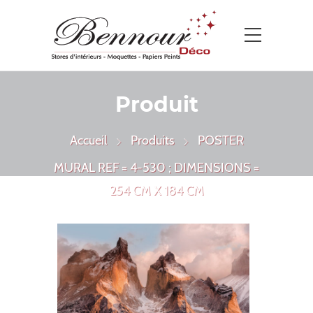
Produit
Accueil
Produits
POSTER
MURAL REF = 4-530 ; DIMENSIONS =
254 CM X 184 CM