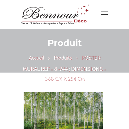
Produit
Accueil
Produits
POSTER
MURAL REF = 8-744 ; DIMENSIONS =
368 CM X 254 CM