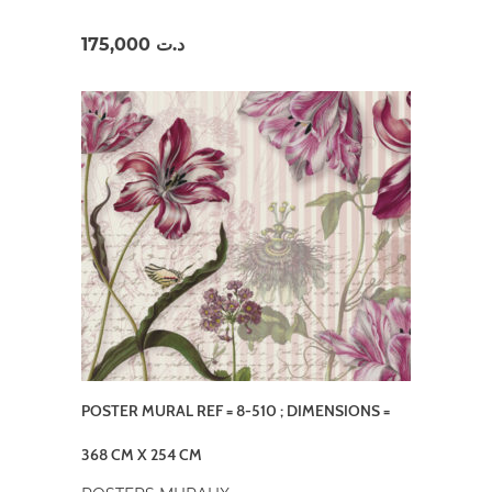
175,000
د.ت
POSTER MURAL REF = 8-510 ; DIMENSIONS =
368 CM X 254 CM