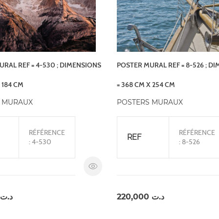
RAL REF = 4-530 ; DIMENSIONS
POSTER MURAL REF = 8-526 ; D
 184 CM
= 368 CM X 254 CM
 MURAUX
POSTERS MURAUX
RÉFÉRENCE
RÉFÉRENCE
REF
: 4-530
: 8-526
د.ت
220,000
د.ت