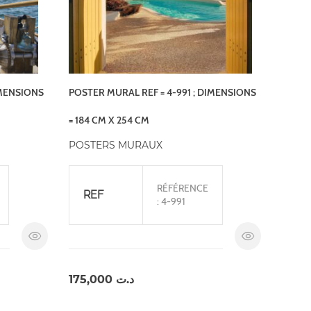
IMENSIONS
POSTER MURAL REF = 4-991 ; DIMENSIONS
= 184 CM X 254 CM
POSTERS MURAUX
RÉFÉRENCE
REF
: 4-991
175,000
د.ت