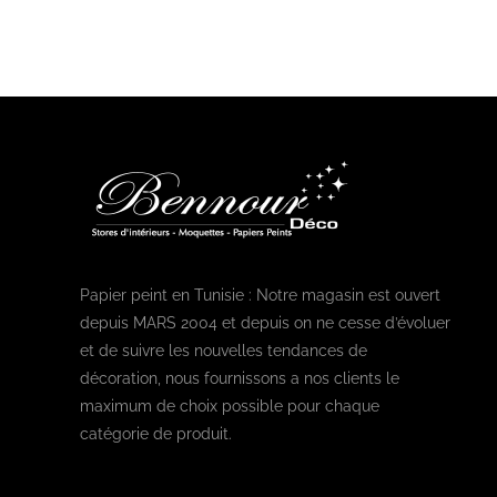
Papier peint en Tunisie : Notre magasin est ouvert
depuis MARS 2004 et depuis on ne cesse d’évoluer
et de suivre les nouvelles tendances de
décoration, nous fournissons a nos clients le
maximum de choix possible pour chaque
catégorie de produit.