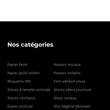
Nos catégories
Papier Peint
Posters muraux
Papier peint enfant
Posters enfants
Moquette PVC
Film adhésif vitres
Stores à lamelle verticale
Stores zébra jour/nuit
Stores vénitiens
Store rouleau
Gazon artificiel
Mur Végétal Décoratif