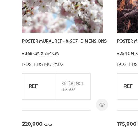
POSTER MURAL REF = 8-507 ; DIMENSIONS
POSTER MU
= 368 CM X 254 CM
= 254 CM X
POSTERS MURAUX
POSTERS
RÉFÉRENCE
REF
REF
: 8-507
220,000
د.ت
175,000