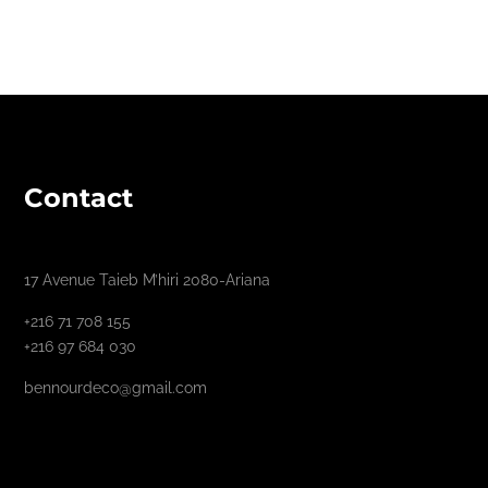
Contact
17 Avenue Taieb M’hiri 2080-Ariana
+216 71 708 155
+216 97 684 030
bennourdeco@gmail.com