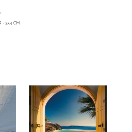
r.
 = 254 CM