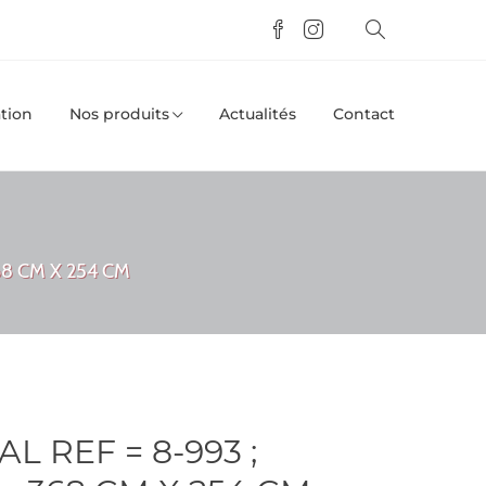
tion
Nos produits
Actualités
Contact
68 CM X 254 CM
 REF = 8-993 ;