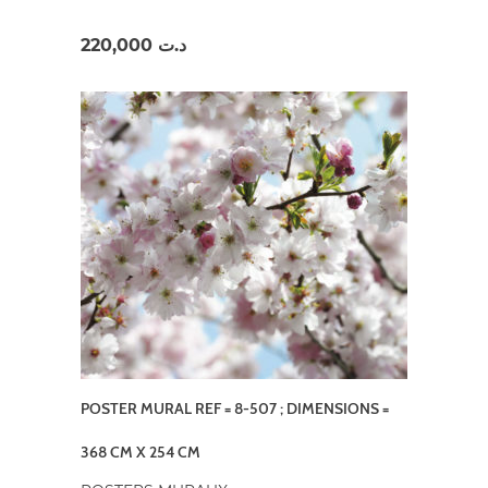
220,000
د.ت
POSTER MURAL REF = 8-507 ; DIMENSIONS =
368 CM X 254 CM