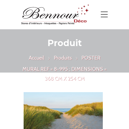
Produit
Accueil
Produits
POSTER
MURAL REF = 8-995 ; DIMENSIONS =
368 CM X 254 CM