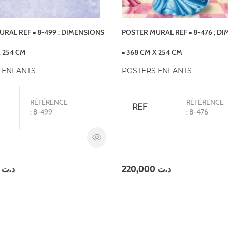
RAL REF = 8-499 ; DIMENSIONS
POSTER MURAL REF = 8-476 ; D
X 254 CM
= 368 CM X 254 CM
 ENFANTS
POSTERS ENFANTS
RÉFÉRENCE
RÉFÉRENCE
REF
: 8-499
: 8-476
,000
د.ت
220,000
د.ت