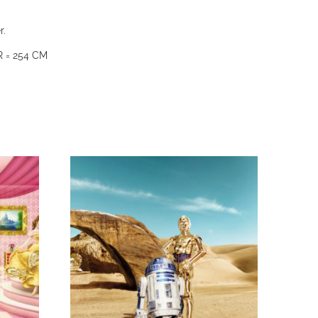
r.
 = 254 CM