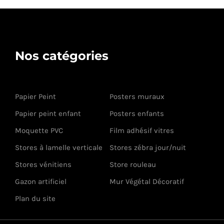
Nos catégories
Papier Peint
Posters muraux
Papier peint enfant
Posters enfants
Moquette PVC
Film adhésif vitres
Stores à lamelle verticale
Stores zébra jour/nuit
Stores vénitiens
Store rouleau
Gazon artificiel
Mur Végétal Décoratif
Plan du site