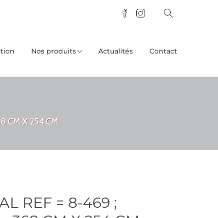
tion
Nos produits
Actualités
Contact
68 CM X 254 CM
 REF = 8-469 ;