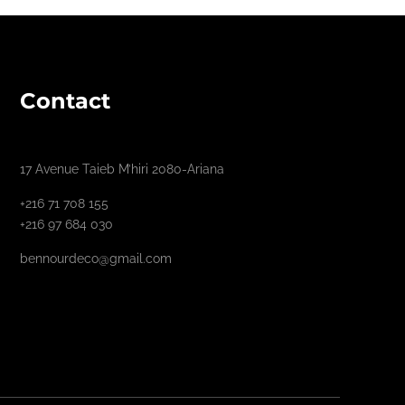
Contact
17 Avenue Taieb M’hiri 2080-Ariana
+216 71 708 155
+216 97 684 030
bennourdeco@gmail.com