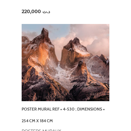
220,000
د.ت
POSTER MURAL REF = 4-530 ; DIMENSIONS =
254 CM X 184 CM