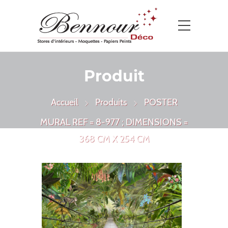
Produit
Accueil
Produits
POSTER
MURAL REF = 8-977 ; DIMENSIONS =
368 CM X 254 CM