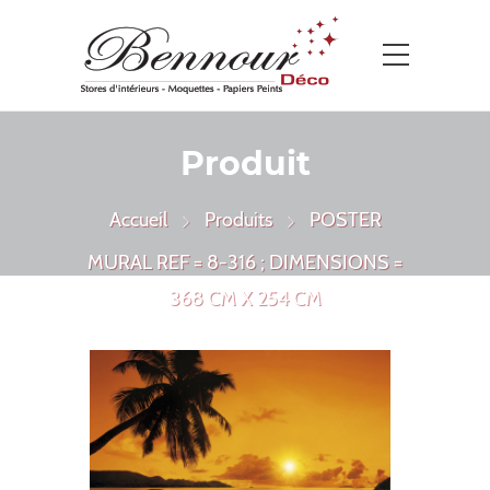
Produit
Accueil
Produits
POSTER
MURAL REF = 8-316 ; DIMENSIONS =
368 CM X 254 CM