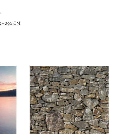
r.
 = 290 CM