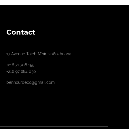
Contact
17 Avenue Taieb M’hiri 2080-Ariana
+216 71 708 155
+216 97 684 030
bennourdeco@gmail.com