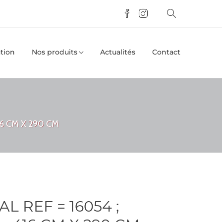
tion
Nos produits
Actualités
Contact
16 CM X 290 CM
 REF = 16054 ;