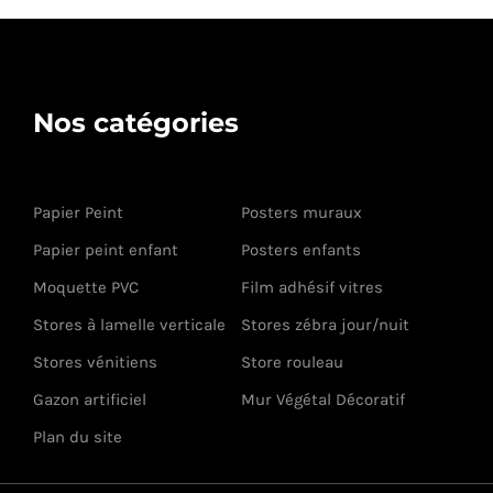
Nos catégories
Papier Peint
Posters muraux
Papier peint enfant
Posters enfants
Moquette PVC
Film adhésif vitres
Stores à lamelle verticale
Stores zébra jour/nuit
Stores vénitiens
Store rouleau
Gazon artificiel
Mur Végétal Décoratif
Plan du site