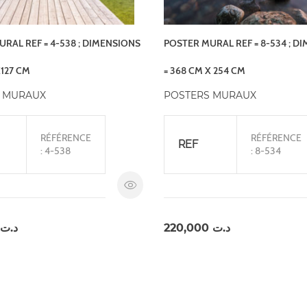
RAL REF = 4-538 ; DIMENSIONS
POSTER MURAL REF = 8-534 ; D
X127 CM
= 368 CM X 254 CM
 MURAUX
POSTERS MURAUX
RÉFÉRENCE
RÉFÉRENCE
REF
: 4-538
: 8-534
د.ت
220,000
د.ت