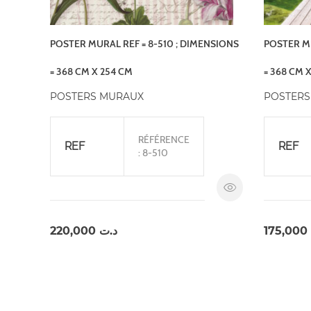
POSTER MURAL REF = 8-510 ; DIMENSIONS
POSTER MU
= 368 CM X 254 CM
= 368 CM 
POSTERS MURAUX
POSTERS
RÉFÉRENCE
REF
REF
: 8-510
220,000
د.ت
175,000