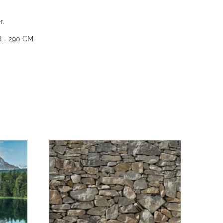
r.
 = 290 CM