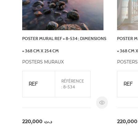
POSTER MURAL REF = 8-534 ; DIMENSIONS
POSTER MU
= 368 CM X 254 CM
= 368 CM 
POSTERS MURAUX
POSTERS
RÉFÉRENCE
REF
REF
: 8-534
220,000
د.ت
220