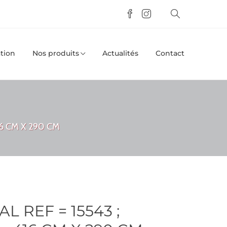
tion
Nos produits
Actualités
Contact
6 CM X 290 CM
 REF = 15543 ;