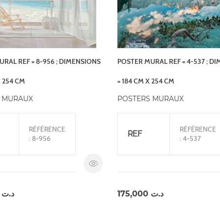
RAL REF = 8-956 ; DIMENSIONS
POSTER MURAL REF = 4-537 ; D
X 254 CM
= 184 CM X 254 CM
 MURAUX
POSTERS MURAUX
RÉFÉRENCE
RÉFÉRENCE
REF
: 8-956
: 4-537
,000
د.ت
175,000
د.ت