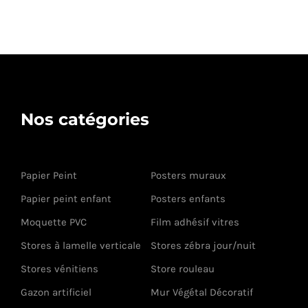
Nos catégories
Papier Peint
Posters muraux
Papier peint enfant
Posters enfants
Moquette PVC
Film adhésif vitres
Stores à lamelle verticale
Stores zébra jour/nuit
Stores vénitiens
Store rouleau
Gazon artificiel
Mur Végétal Décoratif