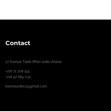
Contact
17 Avenue Taieb M’hiri 2080-Ariana
+216 71 708 155
+216 97 684 030
bennourdeco@gmail.com