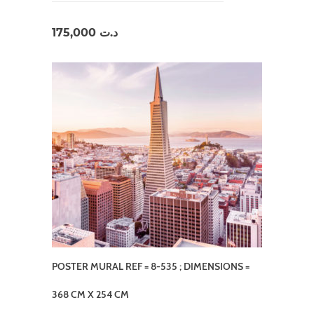
175,000
د.ت
POSTER MURAL REF = 8-535 ; DIMENSIONS =
368 CM X 254 CM