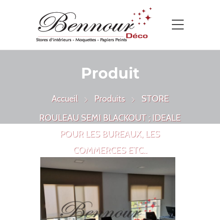
Produit
Accueil
Produits
STORE
ROULEAU SEMI BLACKOUT ; IDEALE
POUR LES BUREAUX, LES
COMMERCES ETC..