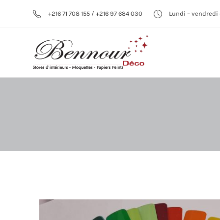
+216 71 708 155 / +216 97 684 030
Lundi – vendredi 