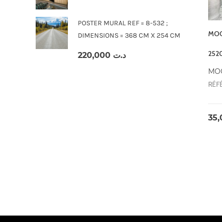
POSTER MURAL REF = 8-532 ;
MOQ
DIMENSIONS = 368 CM X 254 CM
252
220,000
د.ت
MO
RÉF