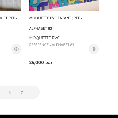
UET REF =
MOQUETTE PVC ENFANT ; REF =
ALPHABET 83
MOQUETTE PVC
RÉFÉRENCE = ALPHABET 83
25,000
د.ت
6
7
→