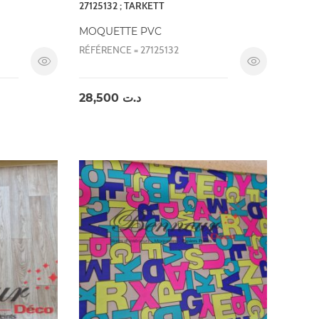
27125132 ; TARKETT
MOQUETTE PVC
RÉFÉRENCE = 27125132
28,500
د.ت