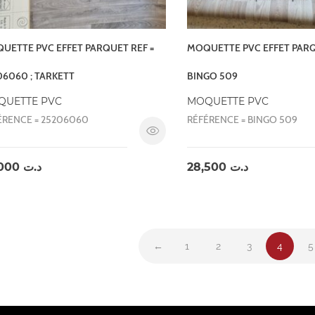
UETTE PVC EFFET PARQUET REF =
MOQUETTE PVC EFFET PARQ
06060 ; TARKETT
BINGO 509
QUETTE PVC
MOQUETTE PVC
ÉRENCE = 25206060
RÉFÉRENCE = BINGO 509
35,000
د.ت
28,500
د.ت
←
1
2
3
4
5