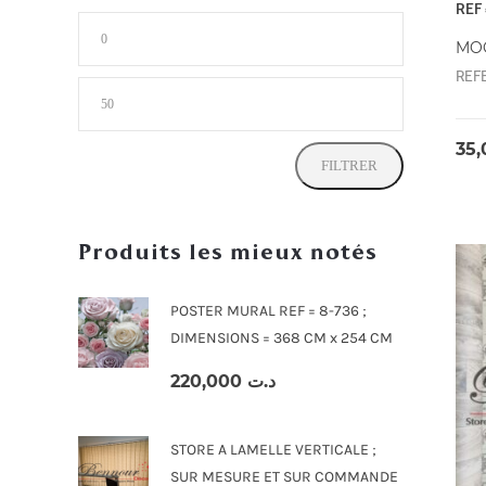
REF 
Prix
MO
min
REF
Prix
max
FILTRER
Produits les mieux notés
POSTER MURAL REF = 8-736 ;
DIMENSIONS = 368 CM x 254 CM
220,000
د.ت
STORE A LAMELLE VERTICALE ;
SUR MESURE ET SUR COMMANDE