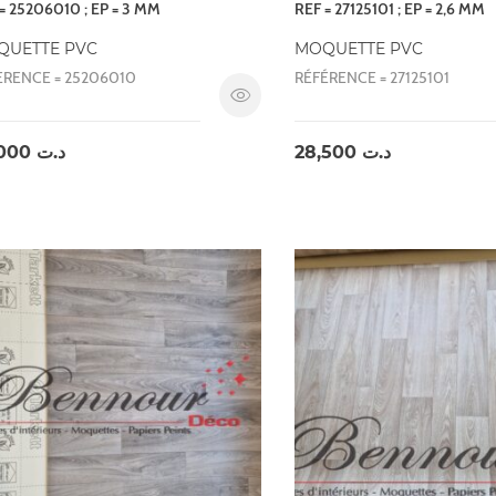
= 25206010 ; EP = 3 MM
REF = 27125101 ; EP = 2,6 MM
QUETTE PVC
MOQUETTE PVC
ERENCE = 25206010
RÉFÉRENCE = 27125101
35,000
د.ت
28,500
د.ت