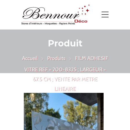
Produit
Accueil
Produits
FILM ADHESIF
VITRE REF = 200-8325 ; LARGEUR =
67.5 CM ; VENTE PAR METRE
LINEAIRE