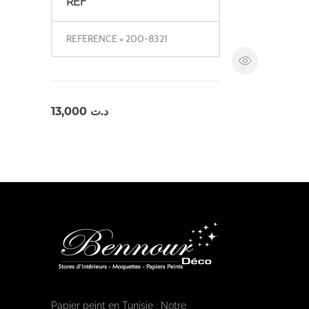
REF
REFERENCE = 200-8321
13,000
د.ت
Papier peint en Tunisie : Notre