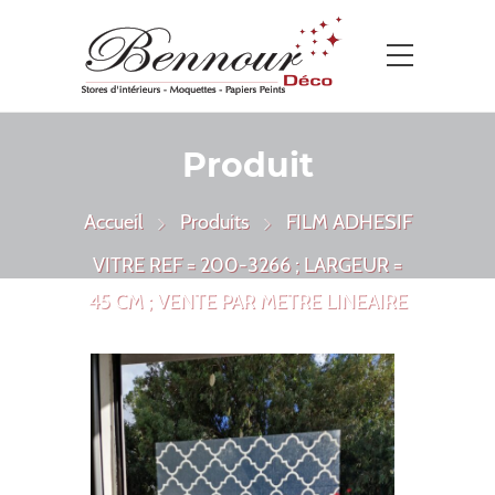
Produit
Accueil
Produits
FILM ADHESIF
VITRE REF = 200-3266 ; LARGEUR =
45 CM ; VENTE PAR METRE LINEAIRE