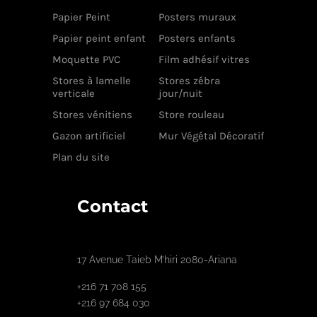
Papier Peint
Posters muraux
Papier peint enfant
Posters enfants
Moquette PVC
Film adhésif vitres
Stores à lamelle
Stores zébra
verticale
jour/nuit
Stores vénitiens
Store rouleau
Gazon artificiel
Mur Végétal Décoratif
Plan du site
Contact
17 Avenue Taieb M’hiri 2080-Ariana
+216 71 708 155
+216 97 684 030