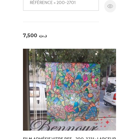
RÉFÉRENCE = 200-2701
7,500
د.ت
FILM ADHÉSIF VITRE REF = 200-3231 ; LARGEUR