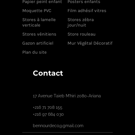
Papier peint enfant
Posters enfants
Moquette PVC
Film adhésif vitres
Stores à lamelle
Stores zébra
verticale
jour/nuit
Stores vénitiens
Store rouleau
Gazon artificiel
Mur Végétal Décoratif
Plan du site
Contact
17 Avenue Taieb M’hiri 2080-Ariana
+216 71 708 155
+216 97 684 030
bennourdeco@gmail.com