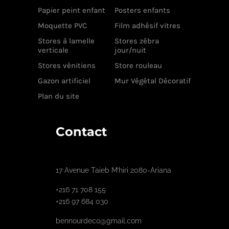
Papier peint enfant
Posters enfants
Moquette PVC
Film adhésif vitres
Stores à lamelle
Stores zébra
verticale
jour/nuit
Stores vénitiens
Store rouleau
Gazon artificiel
Mur Végétal Décoratif
Plan du site
Contact
17 Avenue Taieb M’hiri 2080-Ariana
+216 71 708 155
+216 97 684 030
bennourdeco@gmail.com