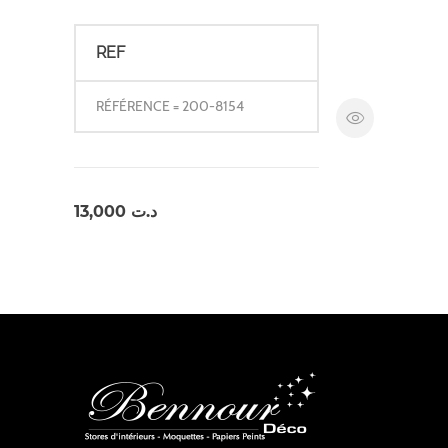
REF
RÉFÉRENCE = 200-8154
13,000
د.ت