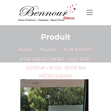
Produit
Accueil
Produits
FILM ADHÉSIF
VITRE SABLEE UNI REF = 200-2528 ;
LARGEUR = 45 CM ; VENTE PAR
METRE LINEAIRE