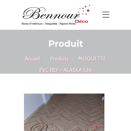
Produit
Accueil
Produits
MOQUETTE
PVC REF = ALASKA 536