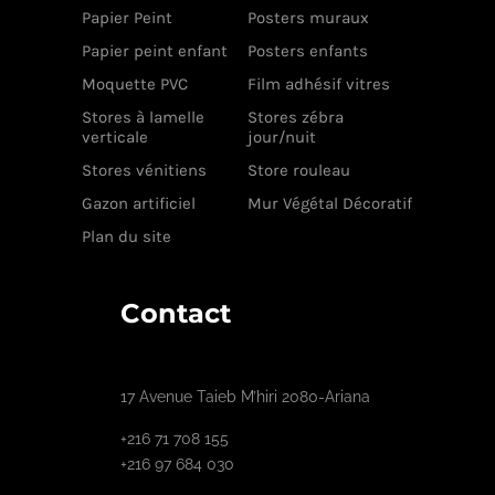
Papier Peint
Posters muraux
Papier peint enfant
Posters enfants
Moquette PVC
Film adhésif vitres
Stores à lamelle
Stores zébra
verticale
jour/nuit
Stores vénitiens
Store rouleau
Gazon artificiel
Mur Végétal Décoratif
Plan du site
Contact
17 Avenue Taieb M’hiri 2080-Ariana
+216 71 708 155
+216 97 684 030