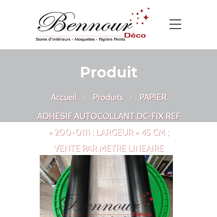
Produit
Accueil
Produits
PAPIER
ADHESIF AUTOCOLLANT DC-FIX REF
= 200-0111 ; LARGEUR = 45 CM ;
VENTE PAR METRE LINEAIRE