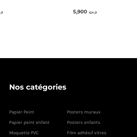
د
5,900
د.ت
Nos catégories
Papier Peint
Posters muraux
Papier peint enfant
Posters enfants
Moquette PVC
Film adhésif vitres