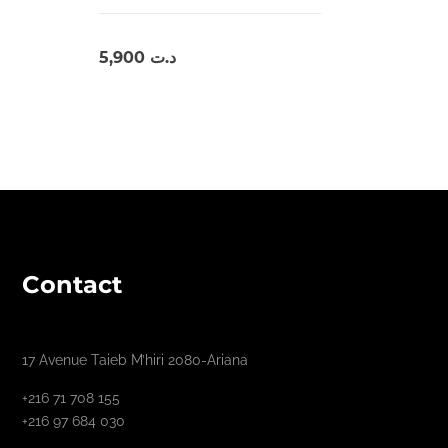
5,900
د.ت
Contact
17 Avenue Taieb M’hiri 2080-Ariana
+216 71 708 155
+216 97 684 030