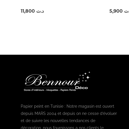
11,800
د.ت
5,900
.ت
Papier peint en Tunisie : Notre magasin est ouvert
depuis MARS 2004 et depuis on ne cesse d’évoluer
et de suivre les nouvelles tendances de
décoration, nous fournissons a nos clients le