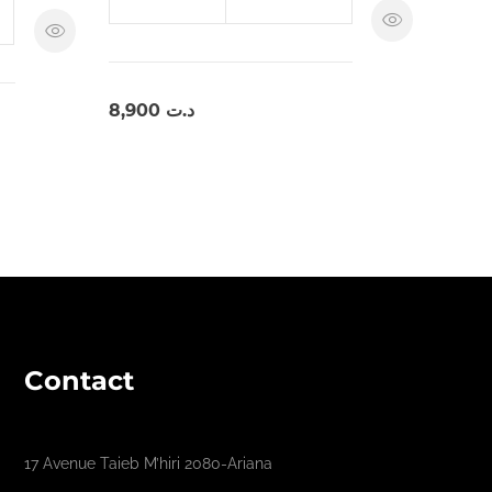
8,900
د.ت
Contact
17 Avenue Taieb M’hiri 2080-Ariana