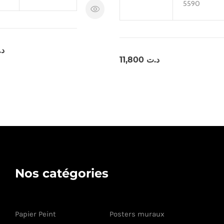
5590
د
11,800
د.ت
Nos catégories
Papier Peint
Posters muraux