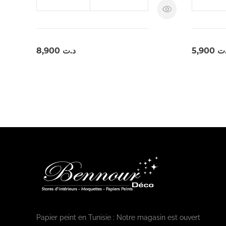
8,900
د.ت
5,900
.ت
Papier peint en Tunisie : Notre magasin est ouvert