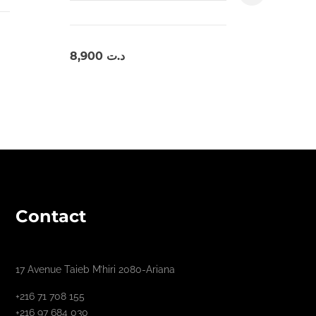
8,900
د.ت
Contact
17 Avenue Taieb M’hiri 2080-Ariana
+216 71 708 155
+216 97 684 030