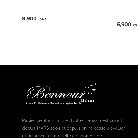
8,900
د.ت
5,900
.ت
Papier peint en Tunisie : Notre magasin est ouvert
depuis MARS 2004 et depuis on ne cesse d’évoluer
et de suivre les nouvelles tendances de