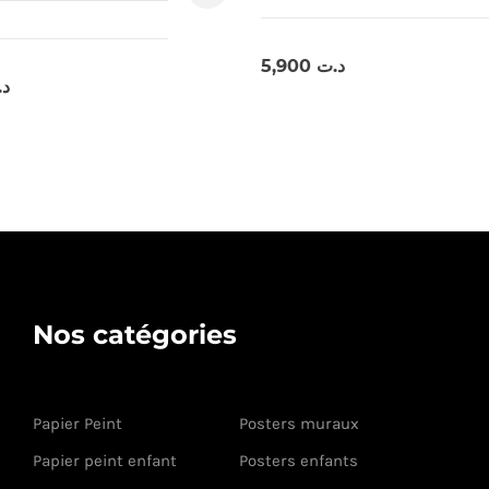
5,900
د.ت
د
Nos catégories
Papier Peint
Posters muraux
Papier peint enfant
Posters enfants