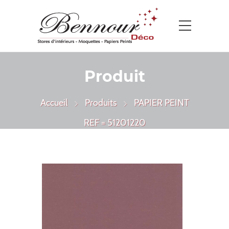
Produit
Accueil
Produits
PAPIER PEINT
REF = 51201220