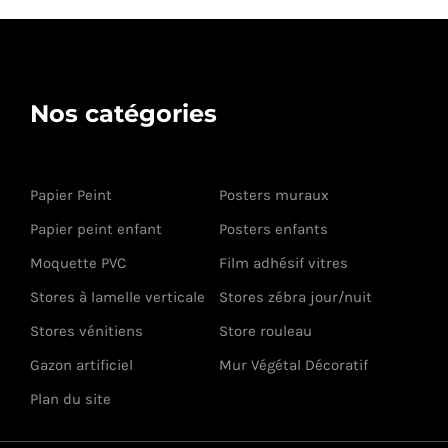
Nos catégories
Papier Peint
Posters muraux
Papier peint enfant
Posters enfants
Moquette PVC
Film adhésif vitres
Stores à lamelle verticale
Stores zébra jour/nuit
Stores vénitiens
Store rouleau
Gazon artificiel
Mur Végétal Décoratif
Plan du site