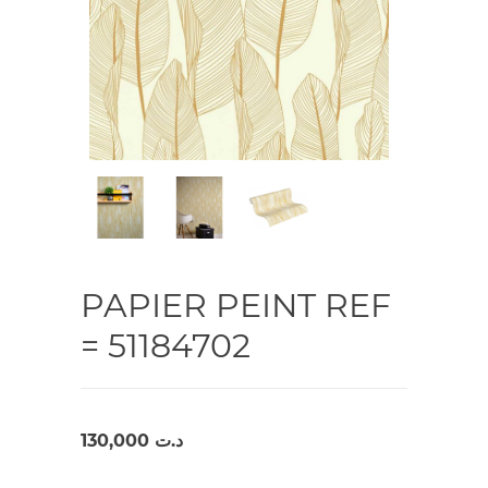
PAPIER PEINT REF
= 51184702
130,000
د.ت