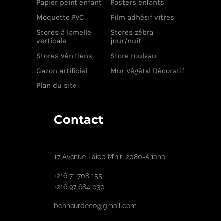
Papier peint enfant
Posters enfants
Moquette PVC
Film adhésif vitres
Stores à lamelle
Stores zébra
verticale
jour/nuit
Stores vénitiens
Store rouleau
Gazon artificiel
Mur Végétal Décoratif
Plan du site
Contact
17 Avenue Taieb M’hiri 2080-Ariana
+216 71 708 155
+216 97 684 030
bennourdeco@gmail.com