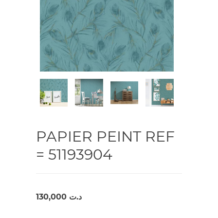
PAPIER PEINT REF
= 51193904
130,000
د.ت