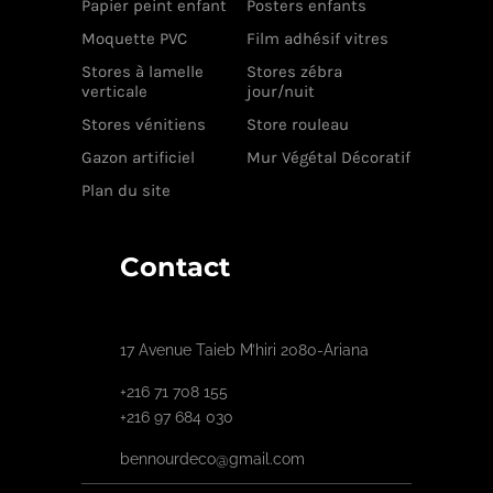
Papier peint enfant
Posters enfants
Moquette PVC
Film adhésif vitres
Stores à lamelle
Stores zébra
verticale
jour/nuit
Stores vénitiens
Store rouleau
Gazon artificiel
Mur Végétal Décoratif
Plan du site
Contact
17 Avenue Taieb M’hiri 2080-Ariana
+216 71 708 155
+216 97 684 030
bennourdeco@gmail.com