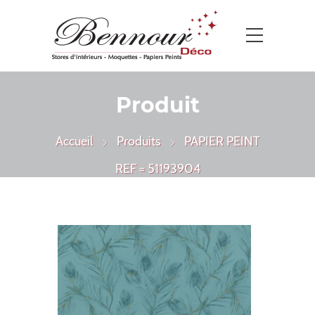
Produit
Accueil
Produits
PAPIER PEINT
REF = 51193904