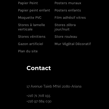
Papier Peint
Posters muraux
Papier peint enfant
Posters enfants
Moquette PVC
Film adhésif vitres
Stores à lamelle
Stores zébra
verticale
jour/nuit
Stores vénitiens
Store rouleau
Gazon artificiel
Mur Végétal Décoratif
Plan du site
Contact
17 Avenue Taieb M’hiri 2080-Ariana
+216 71 708 155
+216 97 684 030