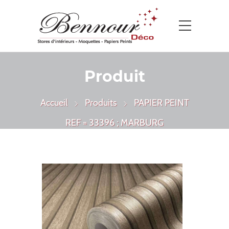
Produit
Accueil
Produits
PAPIER PEINT
REF = 33396 ; MARBURG