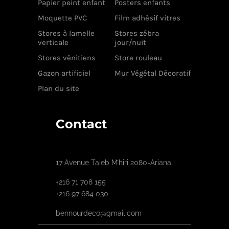
Papier peint enfant
Posters enfants
Moquette PVC
Film adhésif vitres
Stores à lamelle
Stores zébra
verticale
jour/nuit
Stores vénitiens
Store rouleau
Gazon artificiel
Mur Végétal Décoratif
Plan du site
Contact
17 Avenue Taieb M’hiri 2080-Ariana
+216 71 708 155
+216 97 684 030
bennourdeco@gmail.com