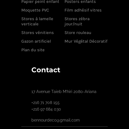
Papier peint enfant
Posters enfants
Moquette PVC
Film adhésif vitres
Stores à lamelle
Stores zébra
verticale
jour/nuit
Stores vénitiens
Store rouleau
Gazon artificiel
Mur Végétal Décoratif
Plan du site
Contact
17 Avenue Taieb M’hiri 2080-Ariana
+216 71 708 155
+216 97 684 030
bennourdeco@gmail.com