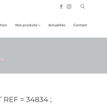
tion
Nos produits
Actualités
Contact
URG
 REF = 34834 ;