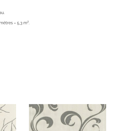
au.
mètres = 5,3 m².