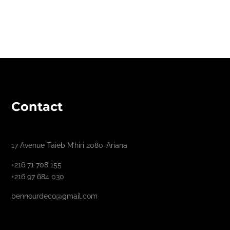
Contact
17 Avenue Taieb M’hiri 2080-Ariana
+216 71 708 155
+216 97 684 030
bennourdeco@gmail.com