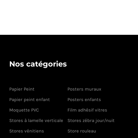
Nos catégories
Papier Peint
Posters muraux
Papier peint enfant
Posters enfants
Moquette PVC
Film adhésif vitres
Stores à lamelle verticale
Stores zébra jour/nuit
Stores vénitiens
Store rouleau