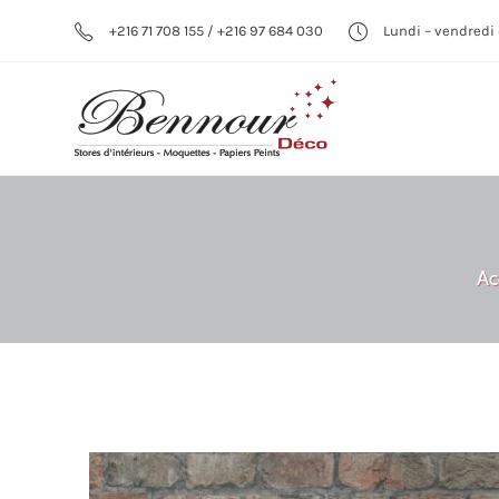
+216 71 708 155 / +216 97 684 030
Lundi – vendredi 
Ac