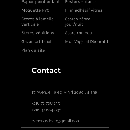
Papier peint enfant
Posters enfants
Moquette PVC
Film adhésif vitres
Stores à lamelle
Stores zébra
verticale
jour/nuit
Stores vénitiens
Store rouleau
Gazon artificiel
Mur Végétal Décoratif
Plan du site
Contact
17 Avenue Taieb M’hiri 2080-Ariana
+216 71 708 155
+216 97 684 030
bennourdeco@gmail.com