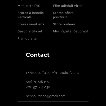
Moquette PVC
Film adhésif vitres
Stores à lamelle
Stores zébra
verticale
jour/nuit
Stores vénitiens
Store rouleau
Gazon artificiel
Mur Végétal Décoratif
Plan du site
Contact
17 Avenue Taieb M’hiri 2080-Ariana
+216 71 708 155
+216 97 684 030
bennourdeco@gmail.com