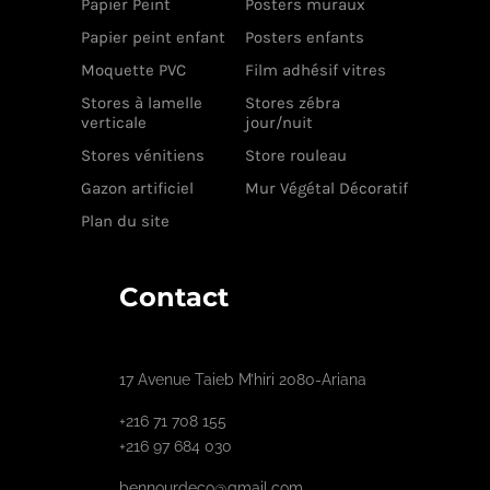
Papier Peint
Posters muraux
Papier peint enfant
Posters enfants
Moquette PVC
Film adhésif vitres
Stores à lamelle
Stores zébra
verticale
jour/nuit
Stores vénitiens
Store rouleau
Gazon artificiel
Mur Végétal Décoratif
Plan du site
Contact
17 Avenue Taieb M’hiri 2080-Ariana
+216 71 708 155
+216 97 684 030
bennourdeco@gmail.com