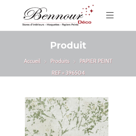
Produit
Accueil
Produits
PAPIER PEINT
REF = 396504