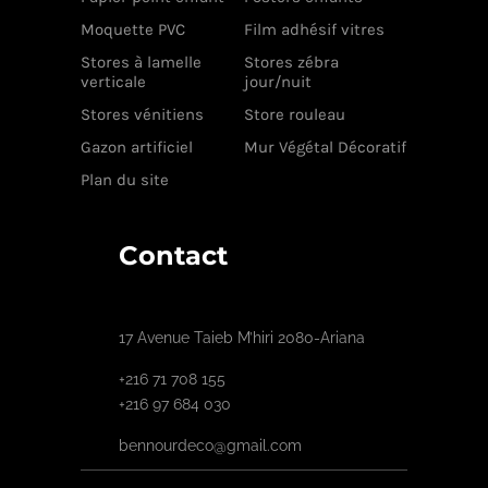
Moquette PVC
Film adhésif vitres
Stores à lamelle
Stores zébra
verticale
jour/nuit
Stores vénitiens
Store rouleau
Gazon artificiel
Mur Végétal Décoratif
Plan du site
Contact
17 Avenue Taieb M’hiri 2080-Ariana
+216 71 708 155
+216 97 684 030
bennourdeco@gmail.com