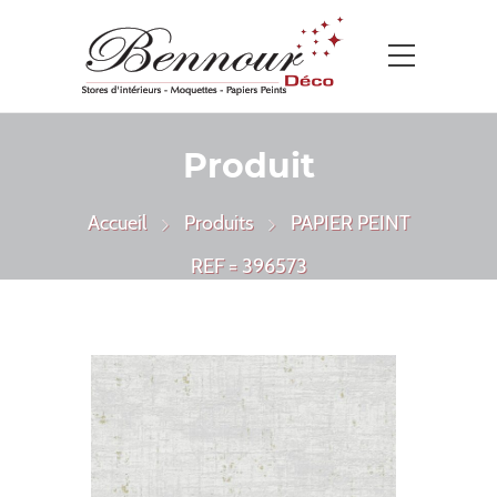
Produit
Accueil
Produits
PAPIER PEINT
REF = 396573