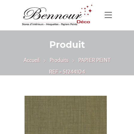
Produit
Accueil
Produits
PAPIER PEINT
REF = 51244104