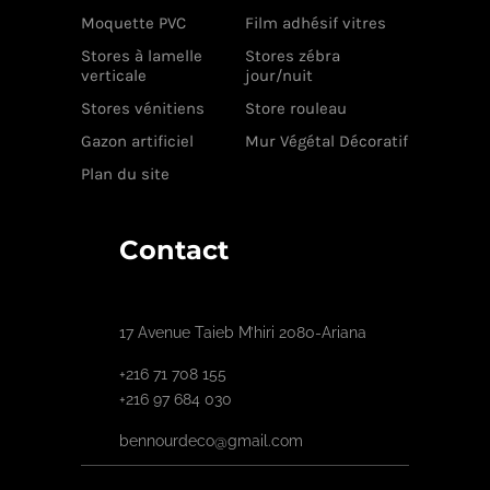
Moquette PVC
Film adhésif vitres
Stores à lamelle
Stores zébra
verticale
jour/nuit
Stores vénitiens
Store rouleau
Gazon artificiel
Mur Végétal Décoratif
Plan du site
Contact
17 Avenue Taieb M’hiri 2080-Ariana
+216 71 708 155
+216 97 684 030
bennourdeco@gmail.com