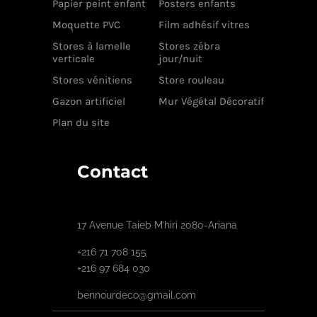
Papier peint enfant
Posters enfants
Moquette PVC
Film adhésif vitres
Stores à lamelle
Stores zébra
verticale
jour/nuit
Stores vénitiens
Store rouleau
Gazon artificiel
Mur Végétal Décoratif
Plan du site
Contact
17 Avenue Taieb M’hiri 2080-Ariana
+216 71 708 155
+216 97 684 030
bennourdeco@gmail.com