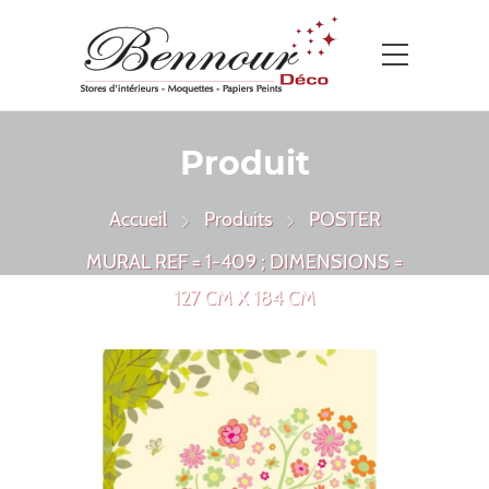
Produit
Accueil
Produits
POSTER
MURAL REF = 1-409 ; DIMENSIONS =
127 CM X 184 CM