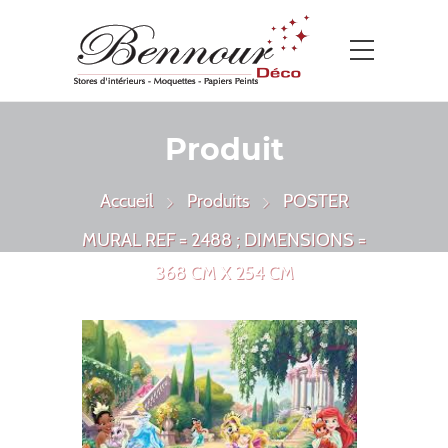
Produit
Accueil
Produits
POSTER
MURAL REF = 2488 ; DIMENSIONS =
368 CM X 254 CM