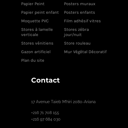
Papier Peint
Posters muraux
Papier peint enfant
Posters enfants
Moquette PVC
Film adhésif vitres
Stores à lamelle
Stores zébra
verticale
jour/nuit
Stores vénitiens
Store rouleau
Gazon artificiel
Mur Végétal Décoratif
Plan du site
Contact
17 Avenue Taieb M’hiri 2080-Ariana
+216 71 708 155
+216 97 684 030