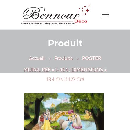
Produit
Accueil
Produits
POSTER
MURAL REF = 1-454 ; DIMENSIONS =
184 CM X 127 CM